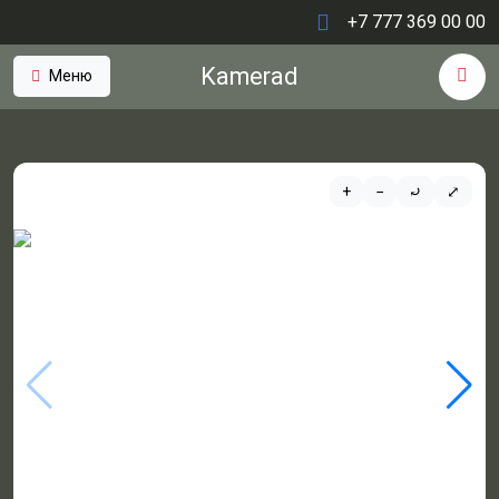
+7 777 369 00 00
Kamerad
Меню
+
−
⤾
⤢