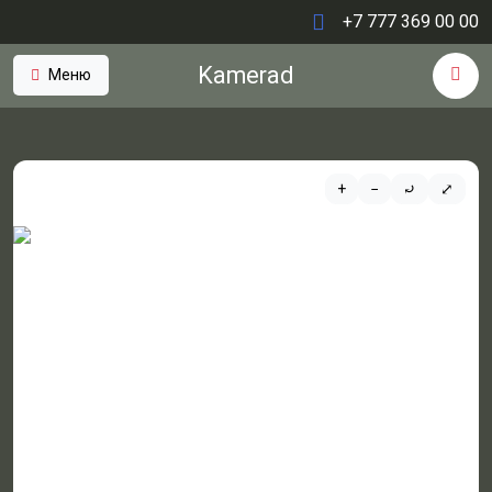
+7 777 369 00 00
Kamerad
Меню
+
−
⤾
⤢