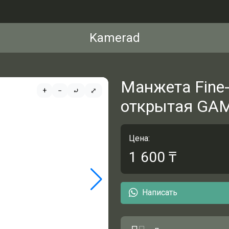
Kamerad
Манжета Fine-
+
−
⤾
⤢
открытая GA
Цена:
1 600
₸
Написать