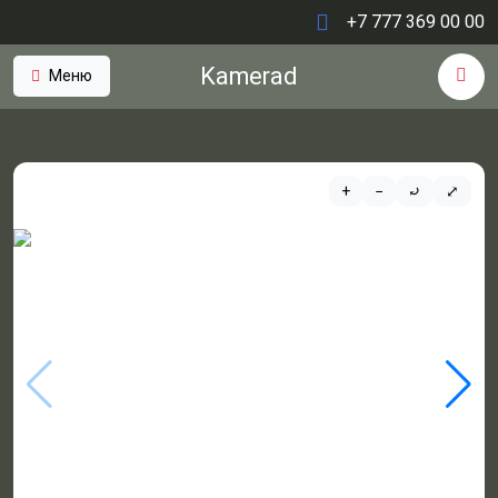
+7 777 369 00 00
Kamerad
Меню
+
−
⤾
⤢