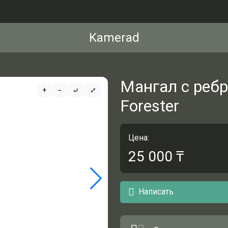
Kamerad
Мангал с реб
+
−
⤾
⤢
Forester
Цена:
25 000
₸
Написать