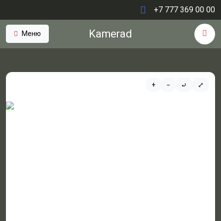
+7 777 369 00 00
Kamerad
Меню
+
−
⤾
⤢