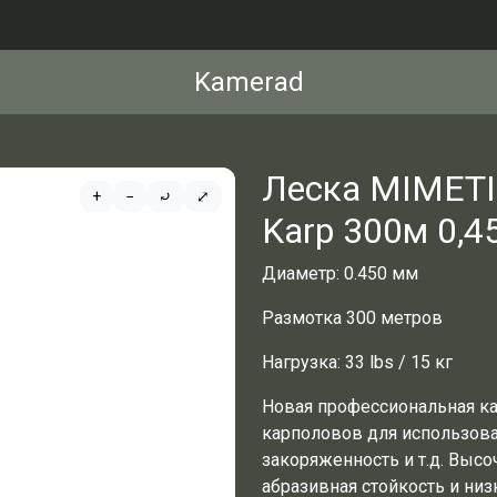
Kamerad
Леска MIMETI
+
−
⤾
⤢
Karp 300м 0,4
Диаметр: 0.450 мм
Размотка 300 метров
Нагрузка: 33 lbs / 15 кг
Новая профессиональная ка
карполовов для использов
закоряженность и т.д. Высо
абразивная стойкость и низ