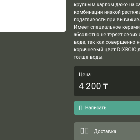
крупным карпом даже на са
комбинации низкой растяж
податливости при вываживан
Имеет специальное керамич
абсолютно не теряет своих
воде, так как совершенно 
коричневый цвет DIXROIC де
толще воды.
Цена:
4 200
₸
Написать
Доставка