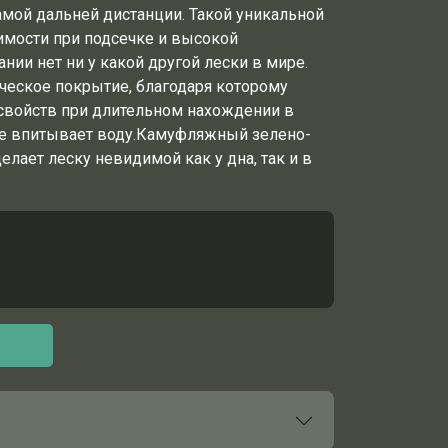
мой дальней дистанции. Такой уникальной
имости при подсечке и высокой
ии нет ни у какой другой лески в мире.
еское покрытие, благодаря которому
 свойств при длительном нахождении в
не впитывает воду.Камуфляжный зелено-
лает леску невидимой как у дна, так и в