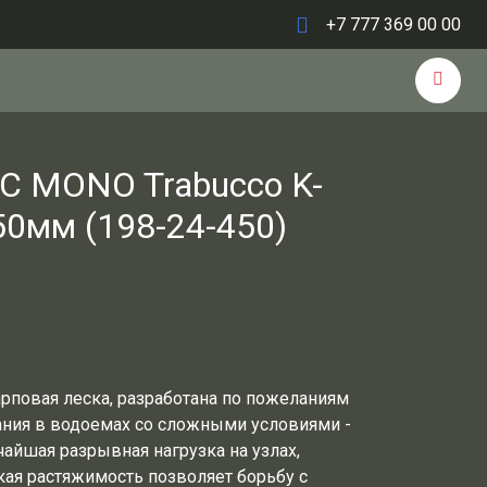
+7 777 369 00 00
C MONO Trabucco K-
50мм (198-24-450)
рповая леска, разработана по пожеланиям
ания в водоемах со сложными условиями -
чайшая разрывная нагрузка на узлах,
кая растяжимость позволяет борьбу с