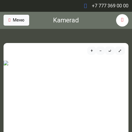
+7 777 369 00 00
Kamerad
Меню
+
−
⤾
⤢