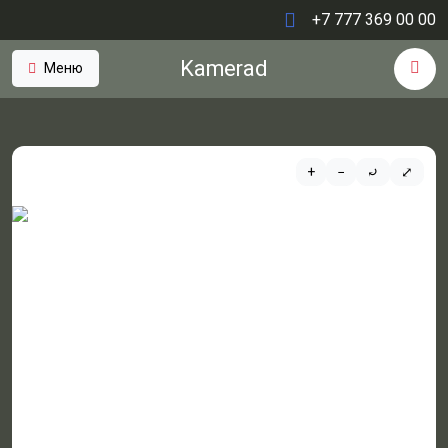
+7 777 369 00 00
Kamerad
Меню
+
−
⤾
⤢