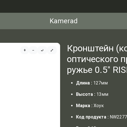
Kamerad
Кронштейн (к
+
−
⤾
⤢
оптического п
ружье 0.5'' RI
Длина
:
127мм
Высота
:
13мм
Марка
:
Хоук
Код продукта
:
NW2277