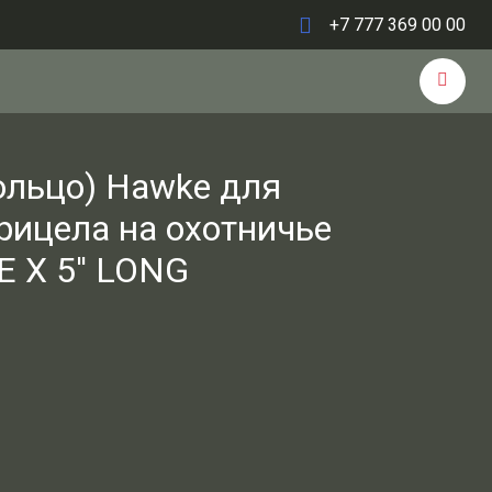
+7 777 369 00 00
ольцо) Hawke для
рицела на охотничье
SE X 5'' LONG