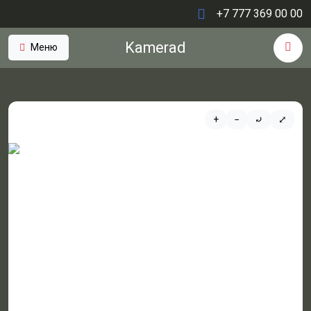
+7 777 369 00 00
Kamerad
Меню
+
−
⤾
⤢