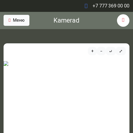
+7 777 369 00 00
Kamerad
Меню
+
−
⤾
⤢