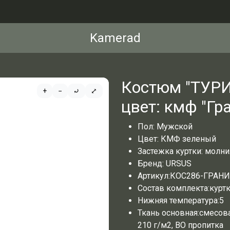
Kamerad
Костюм "ТУРИ
+
−
⤾
⤢
цвет: кмф "Гр
Пол:
Мужской
Цвет:
КМФ зеленый
Застежка куртки:
молни
Бренд:
URSUS
Артикул:
КОС286-ГРАН
Состав комплекта:
курт
Нижняя температура:
5
Ткань основная:
смесова
210 г/м2, ВО пропитка