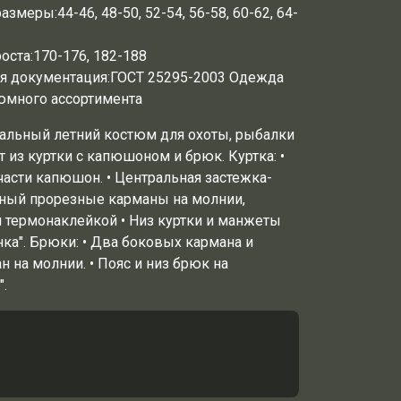
размеры:
44-46, 48-50, 52-54, 56-58, 60-62, 64-
оста:
170-176, 182-188
я документация:
ГОСТ 25295-2003 Одежда
юмного ассортимента
льный летний костюм для охоты, рыбалки
т из куртки с капюшоном и брюк. Куртка: •
асти капюшон. • Центральная застежка-
дный прорезные карманы на молнии,
 термонаклейкой • Низ куртки и манжеты
нка". Брюки: • Два боковых кармана и
 на молнии. • Пояс и низ брюк на
".