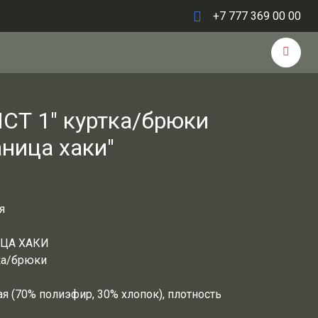
+7 777 369 00 00
СТ 1" куртка/брюки
аница хаки"
я
ИЦА ХАКИ
ка/брюки
я (70% полиэфир, 30% хлопок), плотность