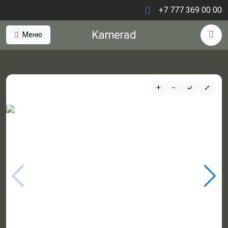
+7 777 369 00 00
Kamerad
Меню
+
−
⤾
⤢