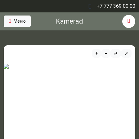
+7 777 369 00 00
Kamerad
Меню
+
−
⤾
⤢