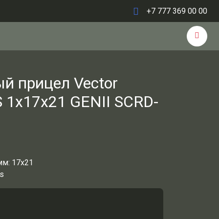
+7 777 369 00 00
й прицел Vector
-S 1x17x21 GENII SCRD-
мм:
17x21
cs