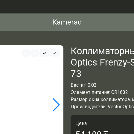
Kamerad
Коллиматорны
+
−
⤾
⤢
Optics Frenzy
73
Вес, кг:
0.02
Элемент питания:
CR1632
Размер окна коллиматора, 
Производитель:
Vector Opti
Цена: