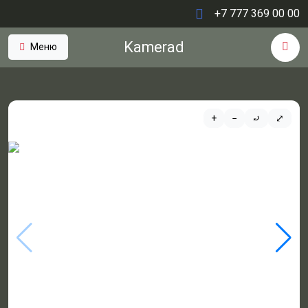
+7 777 369 00 00
Kamerad
Меню
+
−
⤾
⤢