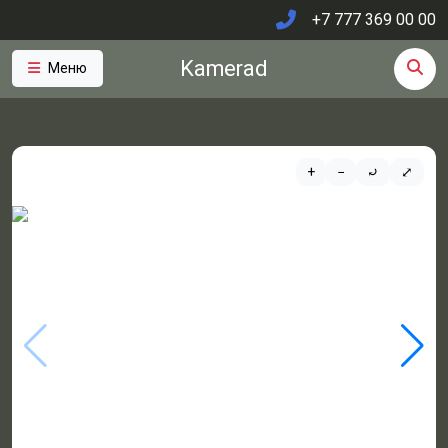
+7 777 369 00 00
Kamerad
Меню
+
−
⤾
⤢