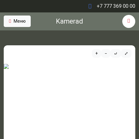
+7 777 369 00 00
Kamerad
Меню
+
−
⤾
⤢