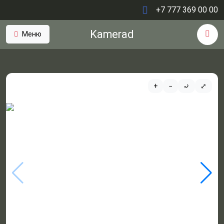
+7 777 369 00 00
Kamerad
Меню
+
−
⤾
⤢