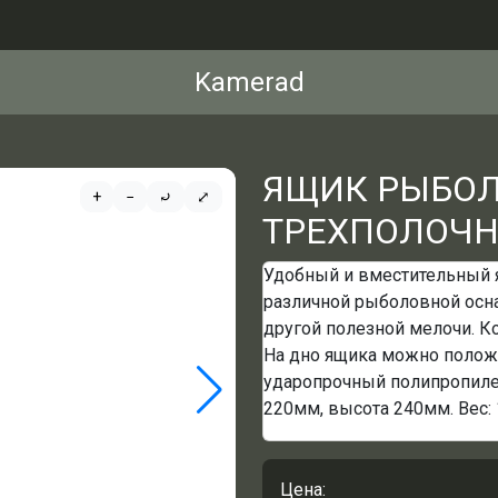
Kamerad
ЯЩИК РЫБО
+
−
⤾
⤢
ТРЕХПОЛОЧН
Удобный и вместительный
различной рыболовной осна
другой полезной мелочи. Ко
На дно ящика можно положи
ударопрочный полипропиле
220мм, высота 240мм. Вес: 1
Цена: