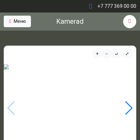
+7 777 369 00 00
Kamerad
Меню
+
−
⤾
⤢