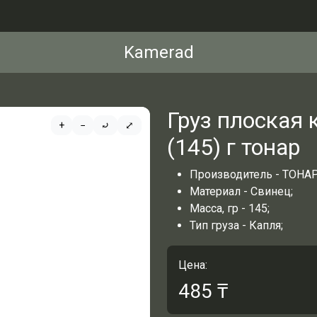
Kamerad
Груз плоская
+
−
⤾
⤢
(145) г тонар
Производитель - ТОНАР
Материал - Свинец;
Масса, гр - 145;
Тип груза - Капля;
Цена:
485
₸