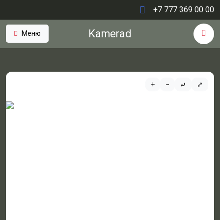
+7 777 369 00 00
Kamerad
Меню
+
−
⤾
⤢