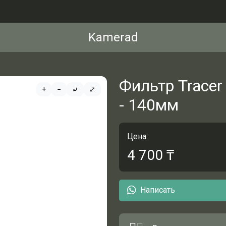
Kamerad
Фильтр Tracer 
+
−
⤾
⤢
- 140мм
Цена:
4 700
₸
Написать