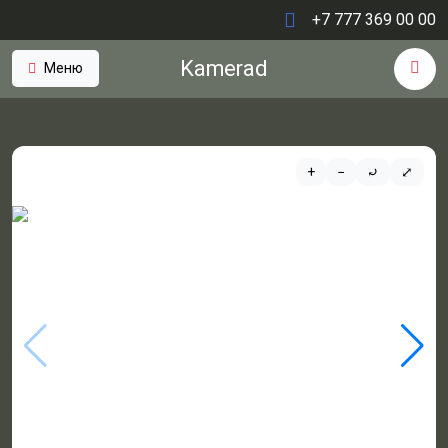
+7 777 369 00 00
Kamerad
Меню
+
−
⤾
⤢