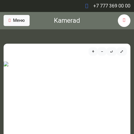
+7 777 369 00 00
Kamerad
Меню
+
−
⤾
⤢