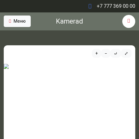
+7 777 369 00 00
Kamerad
Меню
+
−
⤾
⤢