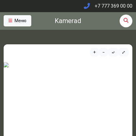
+7 777 369 00 00
Kamerad
Меню
+
−
⤾
⤢