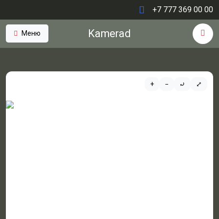
+7 777 369 00 00
Kamerad
Меню
+
−
⤾
⤢