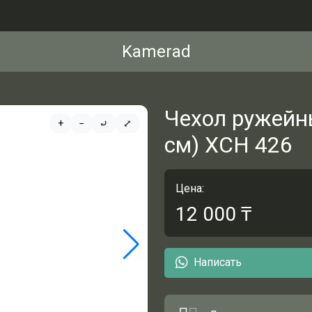
Kamerad
Чехол ружейн
+
−
⤾
⤢
см) ХСН 426
Цена:
12 000
₸
Написать