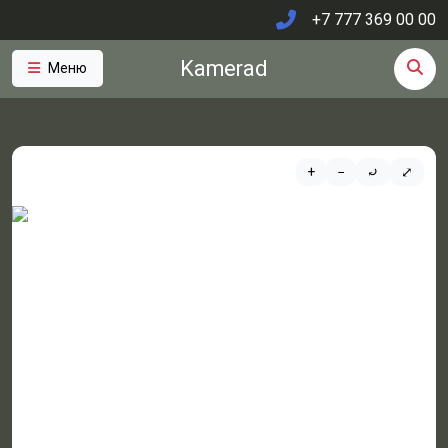
+7 777 369 00 00
Kamerad
Меню
+
−
⤾
⤢