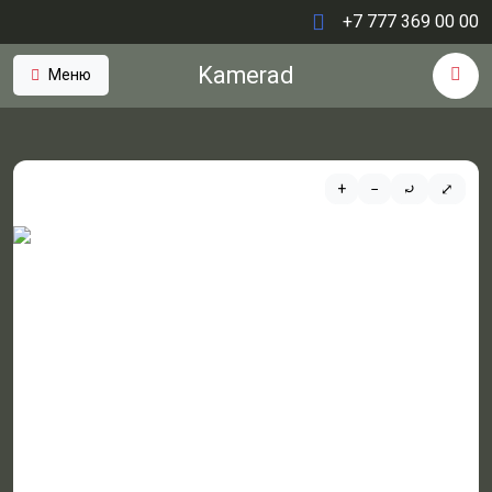
+7 777 369 00 00
Kamerad
Меню
+
−
⤾
⤢