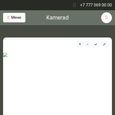
+7 777 369 00 00
Kamerad
Меню
+
−
⤾
⤢