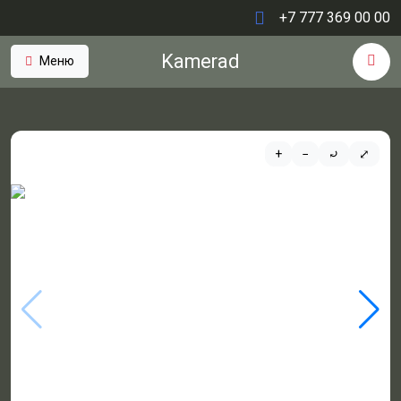
+7 777 369 00 00
Kamerad
Меню
+
−
⤾
⤢