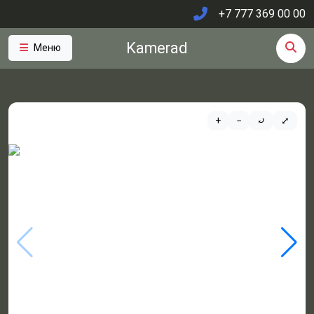
+7 777 369 00 00
Kamerad
Меню
+
−
⤾
⤢