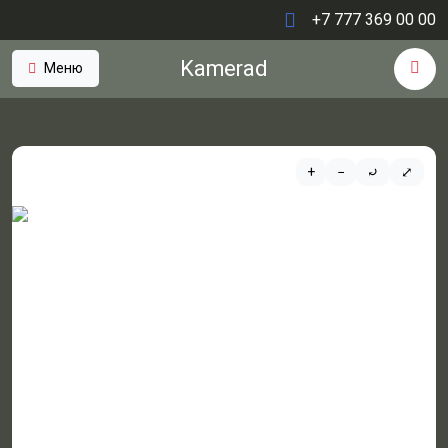
+7 777 369 00 00
Kamerad
Меню
+
−
⤾
⤢