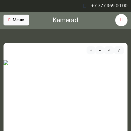
+7 777 369 00 00
Kamerad
Меню
+
−
⤾
⤢