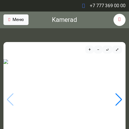
+7 777 369 00 00
Kamerad
Меню
+
−
⤾
⤢