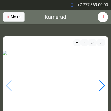
+7 777 369 00 00
Kamerad
Меню
+
−
⤾
⤢