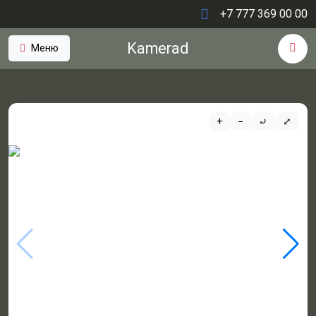
+7 777 369 00 00
Kamerad
Меню
+
−
⤾
⤢