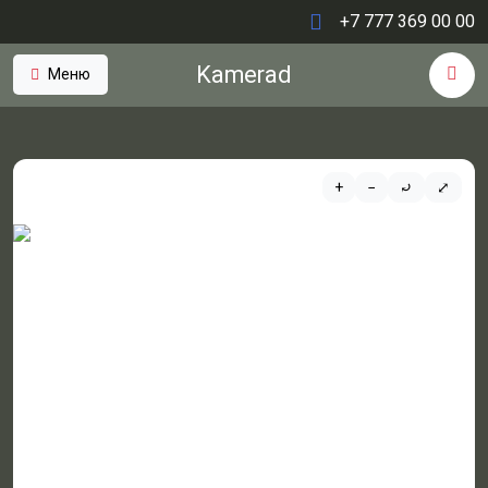
+7 777 369 00 00
Kamerad
Меню
+
−
⤾
⤢